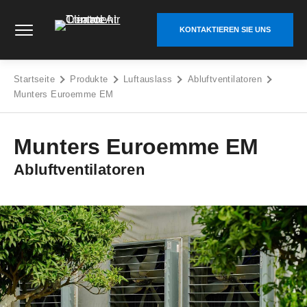
Zum
Climate Control Air Treatment - Go to homepage
Inhalt
KONTAKTIEREN SIE UNS
springen
Startseite
Produkte
Luftauslass
Abluftventilatoren
Munters Euroemme EM
Munters Euroemme EM
Abluftventilatoren