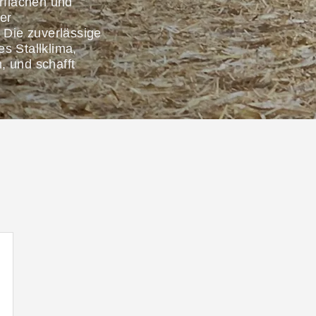
rflächen und
er
 Die zuverlässige
es Stallklima,
, und schafft