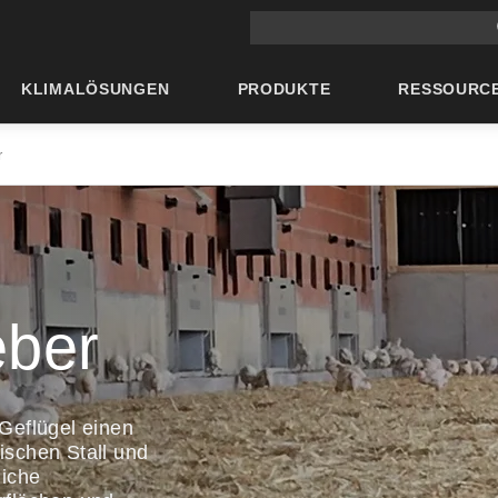
Suche auf der Hauptseite
KLIMALÖSUNGEN
PRODUKTE
RESSOURC
r
eber
Geflügel einen
schen Stall und
liche