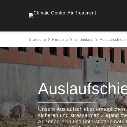
Zum
Inhalt
Climate Control Air Treatment - Go to homepage
springen
Startseite
Produkte
Lufteinlass
Auslaufschiebe
Auslaufschi
Unsere Auslaufschieber ermöglichen 
sicheren und stressarmen Zugang zwi
Außenbereich und unterstützen natür