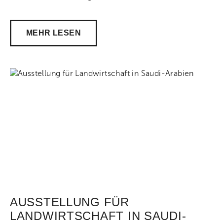
Akti
MEHR LESEN
Share on Facebook
Share on Twitt
Share 
AUSSTELLUNG FÜR
LANDWIRTSCHAFT IN SAUDI-