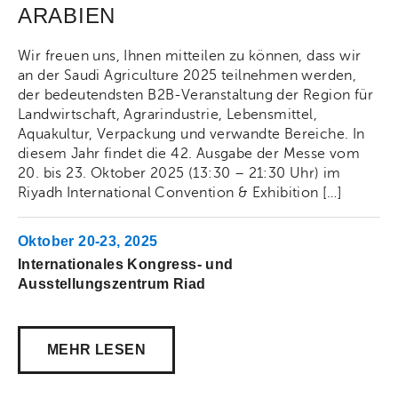
ARABIEN
Wir freuen uns, Ihnen mitteilen zu können, dass wir
an der Saudi Agriculture 2025 teilnehmen werden,
der bedeutendsten B2B-Veranstaltung der Region für
Landwirtschaft, Agrarindustrie, Lebensmittel,
Aquakultur, Verpackung und verwandte Bereiche. In
diesem Jahr findet die 42. Ausgabe der Messe vom
20. bis 23. Oktober 2025 (13:30 – 21:30 Uhr) im
Riyadh International Convention & Exhibition […]
Oktober 20-23, 2025
Internationales Kongress- und
Ausstellungszentrum Riad
Akti
MEHR LESEN
Share on Facebook
Share on Twitt
Share 