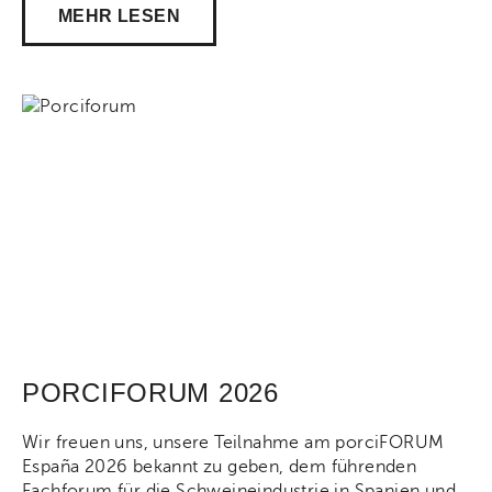
Akti
MEHR LESEN
Share on Facebook
Share on Twitt
Share 
PORCIFORUM 2026
Wir freuen uns, unsere Teilnahme am porciFORUM
España 2026 bekannt zu geben, dem führenden
Fachforum für die Schweineindustrie in Spanien und