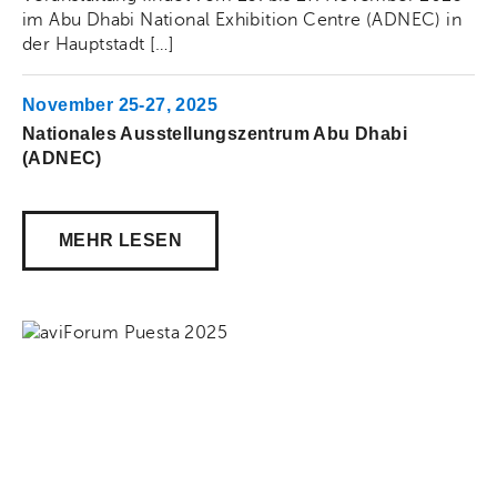
im Abu Dhabi National Exhibition Centre (ADNEC) in
der Hauptstadt […]
November 25-27, 2025
Nationales Ausstellungszentrum Abu Dhabi
(ADNEC)
Akti
MEHR LESEN
Share on Facebook
Share on Twitt
Share 