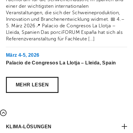
einer der wichtigsten internationalen
Veranstaltungen, die sich der Schweineproduktion,
Innovation und Branchenentwicklung widmet. 📅 4.–
5. März 2026📍 Palacio de Congresos La Llotja –
Lleida, Spanien Das porciFORUM España hat sich als
Referenzveranstaltung für Fachleute […]
März 4-5, 2026
Palacio de Congresos La Llotja – Lleida, Spain
Akti
MEHR LESEN
Share on Facebook
Share on Twitt
Share 
KLIMA-LÖSUNGEN