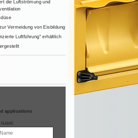
rt die Luftströmung und
entilation
sdüse
 zur Vermeidung von Eisbildung
nzierte Luftführung” erhältlich
rgestellt
d applications
 NAME