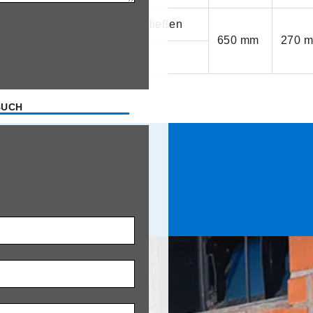
tisch öffnen/automatisch schließen
650 mm
270 
tische Öffnung
BUCH
RODUKTE