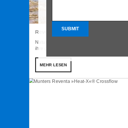
SUBMIT
Reventa NatureAccess
NatureAccess Auslaufschieber ermöglichen
ihre glatten Oberflächen für hygienische B
MEHR LESEN