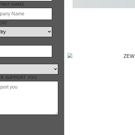
PANY NAME
ENT
g für die
ER SUPPORT YOU
 wurden für Geflügel- und
nd energieeffiziente
 Lufteinlassdüse tragen
e zu maximieren, was zu
ngeren Energieverbrauch
schaum zur