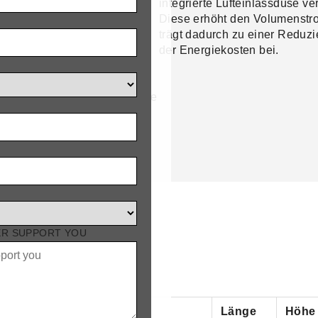
ige Führung der Luft. Durch
integrierte Lufteinlassdüse ve
ondere Lagerung der Klappe
Diese erhöht den Volumenstr
ch ein Teil des Luftstroms
trägt dadurch zu einer Reduz
ach unten ablenken. Die Luft
der Energiekosten bei.
so ober- und unterhalb der
direkt in den Tierbereich.
t besonders im Sommer große
.
ER SUPPORT YOU
 Öffnen
Länge
Höhe