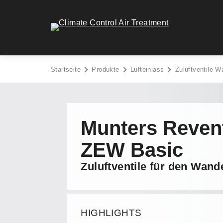
Zum
Inhalt
Climate Control Air Treatment - Go to homepage
springen
Startseite
Produkte
Lufteinlass
Zuluftventile W
Munters Reven
ZEW Basic
Zuluftventile für den Wan
HIGHLIGHTS