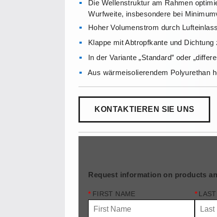
Die Wellenstruktur am Rahmen optimie
Wurfweite, insbesondere bei Minimumv
Hoher Volumenstrom durch Lufteinlas
Klappe mit Abtropfkante und Dichtung
In der Variante „Standard” oder „differe
Aus wärmeisolierendem Polyurethan he
KONTAKTIEREN SIE UNS
Request information on products an
*
FIRST NAME
*
LAST