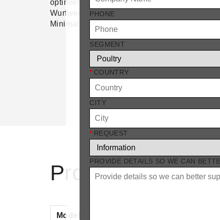
optimiert die Luftströmung und die
zweiteil
Wurfweite, insbesondere bei
die bes
PHONE
Minimalventilation.
lässt si
direkt n
SEGMENT
gelangt 
Klappe, 
Dies ha
*
COUNTRY
Vorteile
CITY
*
REQUEST
PROVIDE DETAILS SO WE CAN BETT
Produkt-Modelle
Modell
Material
System