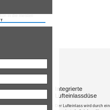
 Aufnahmen für
uftleitblech. Durch die
tion in die meisten
TT
n auf differenzierte
Integrierte
ührung
Lufteinlassdüse
ell 1600-M verfügt über eine
Der Lufteinlass wird durch ei