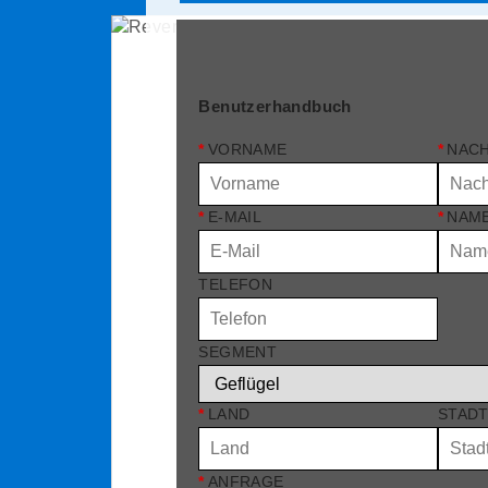
Benutzerhandbuch
*
VORNAME
*
NAC
*
E-MAIL
*
NAME
TELEFON
SEGMENT
*
LAND
STAD
*
ANFRAGE