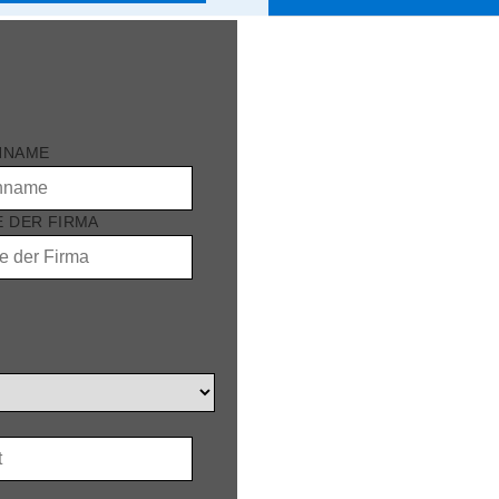
HNAME
 DER FIRMA
T