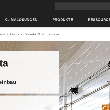
Suche auf der Hauptseite
KLIMALÖSUNGEN
PRODUKTE
RESSOURC
and
Munters Reventa ZEW Flatwave
ta
deinbau