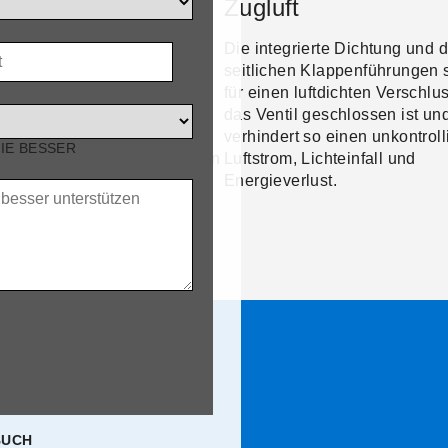
llen
Zugluft
T
 vier integrierten Lamellen
Die integrierte Dichtung und d
abhängig voneinander
seitlichen Klappenführungen 
llt werden, sodass die
für einen luftdichten Verschlu
mung individuell an die
das Ventil geschlossen ist un
legung, das Alter der Tiere
verhindert so einen unkontroll
SIE BESSER
 Klimazone angepasst werden
Luftstrom, Lichteinfall und
Energieverlust.
RODUKTE
BUCH