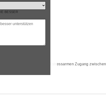
SIE BESSER
 Geflügel einen sicheren und stressarmen Zugang zwischen 
edingungen.