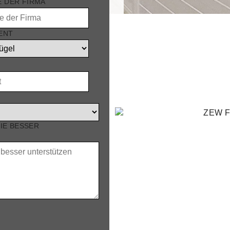
 DER FIRMA
ENT
luft-
T
SIE BESSER
rke Zuluftventile für den
, ohne in Ihren Stall
rringern.
und die Luftführung
ellbare Luftleitlamellen
 Öffnung der Klappen wird
entemperaturen