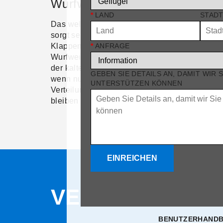
Wurfweite
Lame
*
LAND
STAD
Das wellenförmige Klappenprofil
Jede der
sorgt selbst bei geringer
kann un
*
ANFRAGE
Klappenöffnung für eine große
eingeste
Wurfweite, was für die Belüftung in
Luftströ
der kalten Jahreszeit unerlässlich ist,
Stallaus
GEBEN SIE DETAILS AN, DAMIT WIR 
wenn nur wenig Luft benötigt wird, die
und die
UNTERSTÜTZEN KÖNNEN
Verteilung aber dennoch effektiv
kann.
bleiben muss.
EINREICHEN
VERWANDTE P
BENUTZERHAND