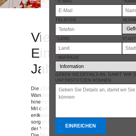
*
E-MAIL
*
NAME
TELEFON
SEGM
Vielseitiger Frisch
*
LAND
STAD
Einlass für alle
*
ANFRAGE
Jahreszeiten
GEBEN SIE DETAILS AN, DAMIT WIR 
UNTERSTÜTZEN KÖNNEN
Die ZEW Flatwaves sind kompakte, leistungssta
Wandeinbau, welches präzise Frischluft zuführt
hineinzuragen oder den nutzbaren Raum zu ve
Mit dem Wandventilen wird der Volumenstrom 
entkoppelt. Vier unabhängig voneinander einst
sorgen für eine optimale Luftführung. Je nach
EINREICHEN
der Volumenstrom dosiert.
Die Wellenstruktur stellt auch bei kalten Auß