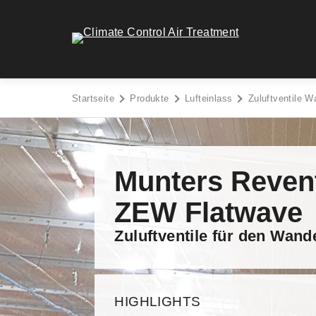
Zum
Inhalt
Climate Control Air Treatment - Go to homepage
springen
Startseite
Produkte
Lufteinlass
Zuluftventile W
Munters Reven
ZEW Flatwave
Zuluftventile für den Wan
HIGHLIGHTS