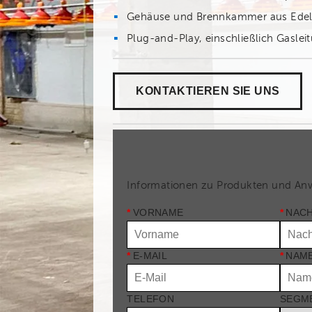
Gehäuse und Brennkammer aus Edel
Plug-and-Play, einschließlich Gaslei
KONTAKTIEREN SIE UNS
Informationen zu Produkten und A
*
VORNAME
*
NAC
*
E-MAIL
*
NAME
TELEFON
SEGM