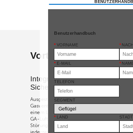
BENUTZERHAND
Benutzerhandbuch
*
VORNAME
*
NAC
Vorteile
*
E-MAIL
*
NAME
Integrierte
TELEFON
Sicherheitsmechanismen
Ausgestattet mit einem doppelten Magnet-
SEGMENT
Gasventil, einem Überhitzungsschutzschalter
einem Luftstrom-Drucksensor schalten sich d
*
LAND
STAD
GA-Luftheizgeräte bei Blockierungen oder
Störungen automatisch ab und gewährleistet 
jederzeit einen sicheren Betrieb.