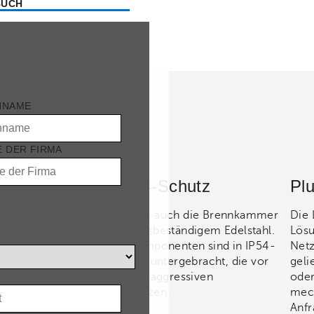
BUCH
HNAME
 DER FIRMA
Edelstahl & IP54-Schutz
Plu
Sowohl das Gehäuse als auch die Brennkammer
Die 
bestehen aus korrosionsbeständigem Edelstahl.
Lösu
Alle elektronischen Komponenten sind in IP54-
Netz
 und
zertifizierten Gehäusen untergebracht, die vor
geli
ie
T
Staub, Feuchtigkeit und aggressiven
oder
Stallatmosphären schützen.
mech
so
Anfr