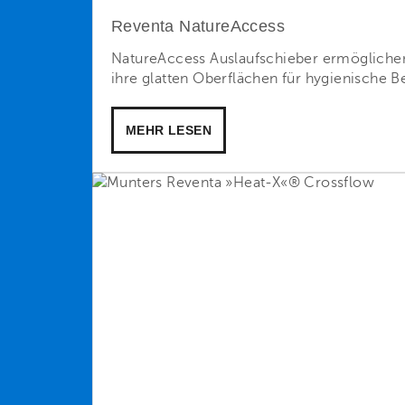
Reventa NatureAccess
NatureAccess Auslaufschieber ermöglichen
ihre glatten Oberflächen für hygienische 
MEHR LESEN