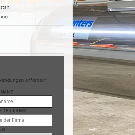
stahl
tung
nwendungen anfordern
HNAME
 DER FIRMA
ENT