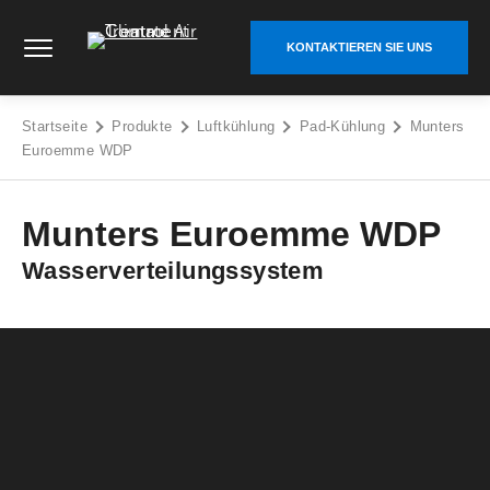
Zum
Climate Control Air Treatment - Go to homepage
Inhalt
KONTAKTIEREN SIE UNS
springen
Startseite
Produkte
Luftkühlung
Pad-Kühlung
Munters
Euroemme WDP
Munters Euroemme WDP
Wasserverteilungssystem