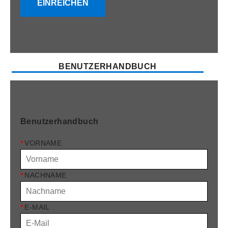
EINREICHEN
BENUTZERHANDBUCH
Benutzerhandbuch
*
VORNAME
*
NACHNAME
*
E-MAIL