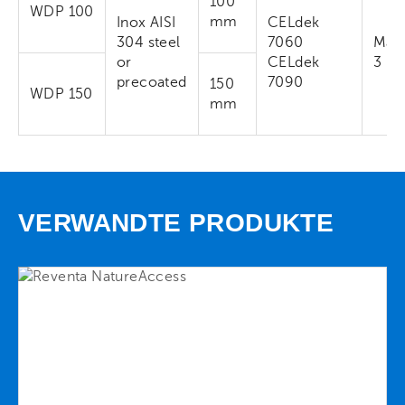
100
WDP 100
mm
Inox AISI
CELdek
304 steel
7060
Max
or
CELdek
3 m
precoated
7090
150
WDP 150
mm
VERWANDTE PRODUKTE